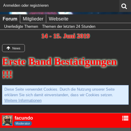
Anmelden oder registrieren
Forum
Mitglieder
Webseite
Unerledigte Themen
Themen der letzten 24 Stunden
14 - 15. Juni 2019
News
Erste Band Bestätigungen
!!!
Diese Seite verwendet Cookies. Durch die Nutzung unserer Seite
erklären Sie sich damit einverstanden, dass wir Cookies setzen.
Weitere Informationen
facundo
Moderator