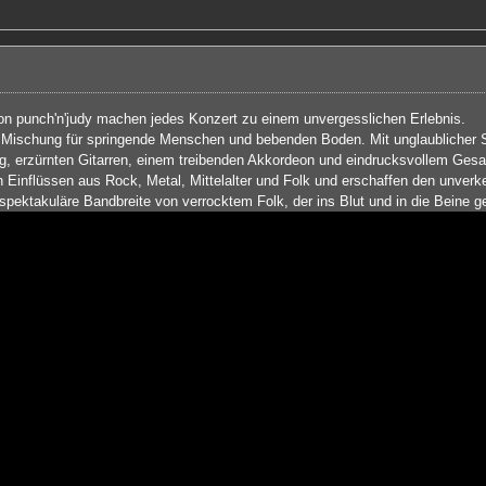
von punch'n'judy machen jedes Konzert zu einem unvergesslichen Erlebnis.
te Mischung für springende Menschen und bebenden Boden. Mit unglaublicher S
 erzürnten Gitarren, einem treibenden Akkordeon und eindrucksvollem Gesang
n Einflüssen aus Rock, Metal, Mittelalter und Folk und erschaffen den unver
spektakuläre Bandbreite von verrocktem Folk, der ins Blut und in die Beine g