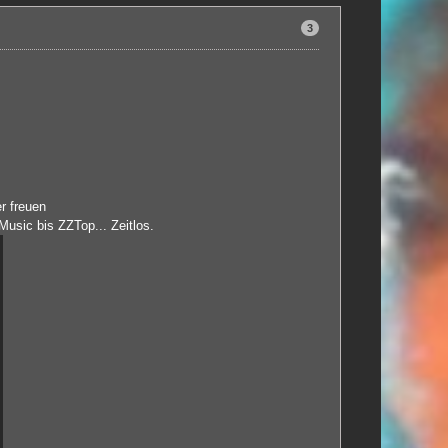
3
r freuen
usic bis ZZTop... Zeitlos.