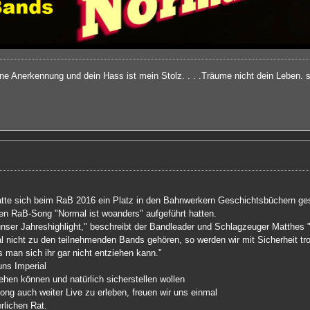
ine Anerkennung und dein Hass ist mein Stolz. . . .Träume nicht dein Leben.
atte sich beim RaB 2016 ein Platz in den Bahnwerkern Geschichtsbüchern gesi
len RaB-Song "Normal ist woanders" aufgeführt hatten.
 unser Jahreshighlight," beschreibt der Bandleader und Schlagzeuger Matthe
l nicht zu den teilnehmenden Bands gehören, so werden wir mit Sicherheit t
ss man sich ihr gar nicht entziehen kann."
uns Imperial
iehen können und natürlich sicherstellen wollen
ong auch weiter Live zu erleben, freuen wir uns einmal
rlichen Rat.