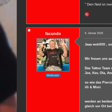
" Dein Neid ist me
facundo
9. Januar 2018
Jaaa wohllllll , 
Wir freuen uns a
Das Tattoo Team 
Joe, Kev, Ola, A
Moderator
so wie das Pierc
illi & Mimi
werden an beiden 
gleich vor Ort be