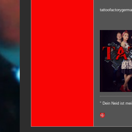
tattoofactorygerm
" Dein Neid ist me