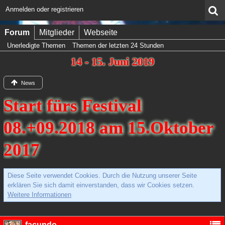
Anmelden oder registrieren
Forum
Mitglieder
Webseite
Unerledigte Themen
Themen der letzten 24 Stunden
14 - 15. Juni 2019
News
Start fürs Festival
08.+09.2018 am 15.Oktober
2017
Diese Seite verwendet Cookies. Durch die Nutzung unserer Seite
erklären Sie sich damit einverstanden, dass wir Cookies setzen.
Weitere Informationen
facundo