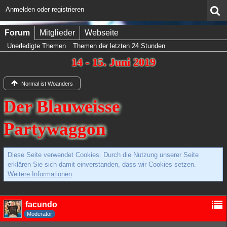
Anmelden oder registrieren
Forum
Mitglieder
Webseite
Unerledigte Themen
Themen der letzten 24 Stunden
14 - 15. Juni 2019
Normal ist Woanders
Der Blauweisse
Partywaggon
Diese Seite verwendet Cookies. Durch die Nutzung unserer Seite
erklären Sie sich damit einverstanden, dass wir Cookies setzen.
Weitere Informationen
facundo
Moderator