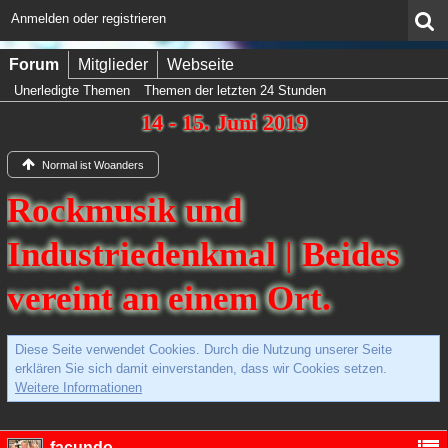
Anmelden oder registrieren
Forum
Mitglieder
Webseite
Unerledigte Themen
Themen der letzten 24 Stunden
14 - 15. Juni 2019
Normal ist Woanders
Rockmusik und
Industriedenkmal | Beides
vereint an einem Ort.
Diese Seite verwendet Cookies. Durch die Nutzung unserer Seite
erklären Sie sich damit einverstanden, dass wir Cookies setzen.
Weitere Informationen
facundo