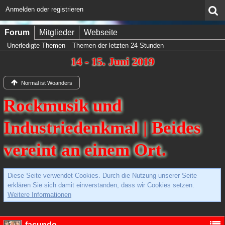
Anmelden oder registrieren
Forum
Mitglieder
Webseite
Unerledigte Themen
Themen der letzten 24 Stunden
14 - 15. Juni 2019
Normal ist Woanders
Rockmusik und
Industriedenkmal | Beides
vereint an einem Ort.
Diese Seite verwendet Cookies. Durch die Nutzung unserer Seite
erklären Sie sich damit einverstanden, dass wir Cookies setzen.
Weitere Informationen
facundo