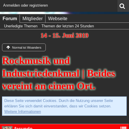
Anmelden oder registrieren
Forum
Mitglieder
Webseite
Unerledigte Themen
Themen der letzten 24 Stunden
14 - 15. Juni 2019
Normal ist Woanders
Rockmusik und
Industriedenkmal | Beides
vereint an einem Ort.
Diese Seite verwendet Cookies. Durch die Nutzung unserer Seite
erklären Sie sich damit einverstanden, dass wir Cookies setzen.
Weitere Informationen
facundo