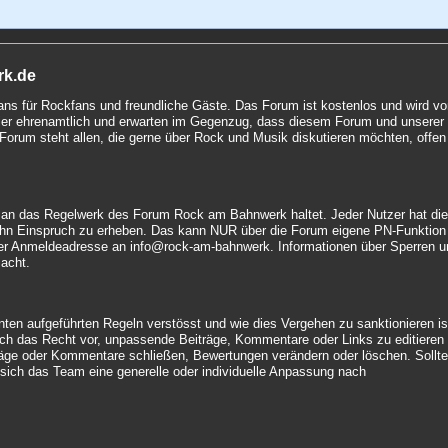
rk.de
fans für Rockfans und freundliche Gäste. Das Forum ist kostenlos und wird v
 hier ehrenamtlich und erwarten im Gegenzug, dass diesem Forum und unserer
Forum steht allen, die gerne über Rock und Musik diskutieren möchten, offen
uch an das Regelwerk des Forum Rock am Bahnwerk haltet. Jeder Nutzer hat di
hn Einspruch zu erheben. Das kann NUR über die Forum eigene PN-Funktion
t der Anmeldeadresse an info@rock-am-bahnwerk. Informationen über Sperren 
macht.
nten aufgeführten Regeln verstösst und wie dies Vergehen zu sanktionieren is
ich das Recht vor, unpassende Beiträge, Kommentare oder Links zu editieren
träge oder Kommentare schließen, Bewertungen verändern oder löschen. Sollt
t sich das Team eine generelle oder individuelle Anpassung nach