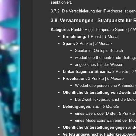
sanktioniert.
3.7.2. Die Verschleierung der IP-Adresse ist gene
3.8. Verwarnungen - Strafpunkte für
Kategorie:
Punkte + ggf. temporäre Sperre |
Abl
Ermahnung:
1 Punkt |
1 Monat
Spam:
2 Punkte |
3 Monate
Spoiler im OnTopic-Bereich
wiederholte themenfremde Beiträg
angebliches Insider-Wissen
Linkanfragen zu Streams:
2 Punkte |
6 
Provokation:
3 Punkte |
6 Monate
Wiederholte persönliche Anfeindu
Öffentliche Unterstellung von Zweitnic
Bei Zweitnickverdacht ist die Mel
Beleidigungen:
s.u. |
6 Monate
eines Users oder Dritter: 5 Punkte
eines Moderators während der Mode
Öffentliche Unterstellungen gegen and
Verletzungswünsche, Fadenkreuz-Avata