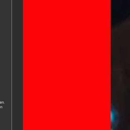
en.
en