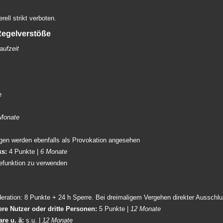
rell strikt verboten.
 Regelverstöße
aufzeit
e
Monate
ngen werden ebenfalls als Provokation angesehen
ks:
4 Punkte |
6 Monate
defunktion zu verwenden
ration: 8 Punkte + 24 h Sperre. Bei dreimaligem Vergehen direkter Ausschlu
ere Nutzer oder dritte Personen:
5 Punkte |
12 Monate
re u. ä:
s.u. |
12 Monate