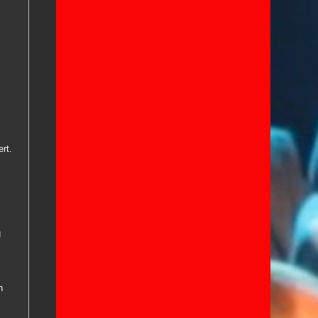
rt.
g
n