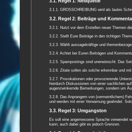
3.1. Regel 1: Netiquette
3.1.1. GROSSCHREIBUNG wird als lautes Schreie
3.2. Regel 2: Beiträge und Kommenta
3.2.1. Nutzt vor dem Erstellen neuer Themen die
3.2.2. Stellt Eure Beiträge in den richtigen The
3.2.3. Wählt aussagekräftige und themenbezogen
3.2.4. Achtet bei Euren Beiträgen und Kommenta
3.2.5. Spampostings sind unerwünscht. Das Set
3.2.6. Zitate sollen als solche erkennbar und m
3.2.7. Provokationen oder provozierende Unters
hierdurch Diskussionen von einer sachlichen au
augenzwinkernde Bemerkungen, sondern um Äuß
3.2.8. Das Anprangern von (vermeintlichem) Feh
und werden mit einer Verwarnung geahndet. Solch
3.3. Regel 3: Umgangston
Es soll eine angemessene Sprache verwendet we
kann; auch dabei gibt es jedoch Grenzen.