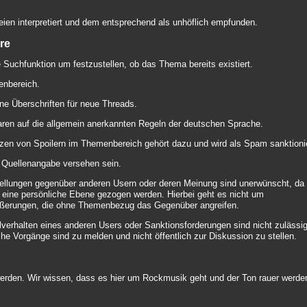
n interpretiert und dem entsprechend als unhöflich empfunden.
re
 Suchfunktion um festzustellen, ob das Thema bereits existiert.
menbereich.
e Überschriften für neue Threads.
ren auf die allgemein anerkannten Regeln der deutschen Sprache.
zen von Spoilern im Themenbereich gehört dazu und wird als Spam sanktionie
it Quellenangabe versehen sein.
tellungen gegenüber anderen Usern oder deren Meinung sind unerwünscht, da
f eine persönliche Ebene gezogen werden. Hierbei geht es nicht um
erungen, die ohne Themenbezug das Gegenüber angreifen.
lverhalten eines anderen Users oder Sanktionsforderungen sind nicht zulässi
e Vorgänge sind zu melden und nicht öffentlich zur Diskussion zu stellen.
rden. Wir wissen, dass es hier um Rockmusik geht und der Ton rauer werde