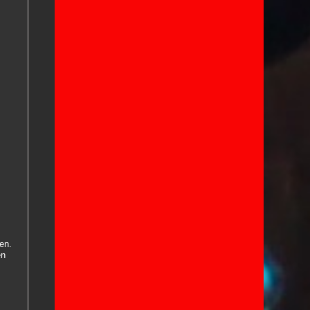
en.
en