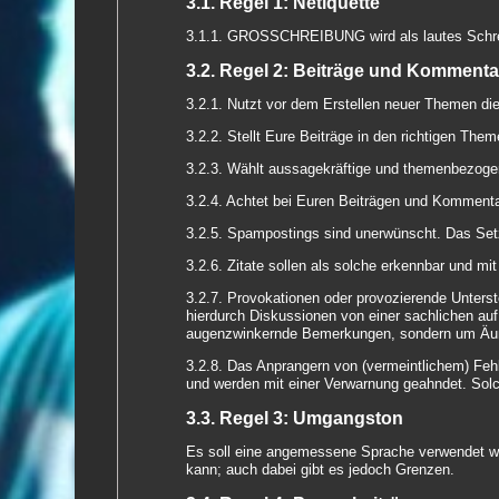
3.1. Regel 1: Netiquette
3.1.1. GROSSCHREIBUNG wird als lautes Schreie
3.2. Regel 2: Beiträge und Kommenta
3.2.1. Nutzt vor dem Erstellen neuer Themen die
3.2.2. Stellt Eure Beiträge in den richtigen The
3.2.3. Wählt aussagekräftige und themenbezogen
3.2.4. Achtet bei Euren Beiträgen und Kommenta
3.2.5. Spampostings sind unerwünscht. Das Set
3.2.6. Zitate sollen als solche erkennbar und m
3.2.7. Provokationen oder provozierende Unters
hierdurch Diskussionen von einer sachlichen au
augenzwinkernde Bemerkungen, sondern um Äuß
3.2.8. Das Anprangern von (vermeintlichem) Feh
und werden mit einer Verwarnung geahndet. Solch
3.3. Regel 3: Umgangston
Es soll eine angemessene Sprache verwendet we
kann; auch dabei gibt es jedoch Grenzen.