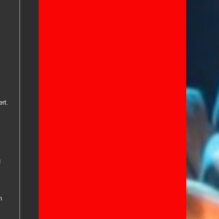
rt.
g
n