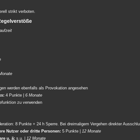
rell strikt verboten.
 Regelverstöße
aufzeit
e
Monate
ngen werden ebenfalls als Provokation angesehen
ks:
4 Punkte |
6 Monate
defunktion zu verwenden
ration: 8 Punkte + 24 h Sperre. Bei dreimaligem Vergehen direkter Ausschlu
ere Nutzer oder dritte Personen:
5 Punkte |
12 Monate
re u. ä:
s.u. |
12 Monate