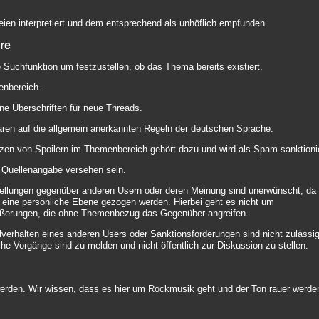
n interpretiert und dem entsprechend als unhöflich empfunden.
re
 Suchfunktion um festzustellen, ob das Thema bereits existiert.
menbereich.
e Überschriften für neue Threads.
ren auf die allgemein anerkannten Regeln der deutschen Sprache.
zen von Spoilern im Themenbereich gehört dazu und wird als Spam sanktionie
it Quellenangabe versehen sein.
tellungen gegenüber anderen Usern oder deren Meinung sind unerwünscht, da
f eine persönliche Ebene gezogen werden. Hierbei geht es nicht um
erungen, die ohne Themenbezug das Gegenüber angreifen.
lverhalten eines anderen Users oder Sanktionsforderungen sind nicht zulässi
e Vorgänge sind zu melden und nicht öffentlich zur Diskussion zu stellen.
rden. Wir wissen, dass es hier um Rockmusik geht und der Ton rauer werde