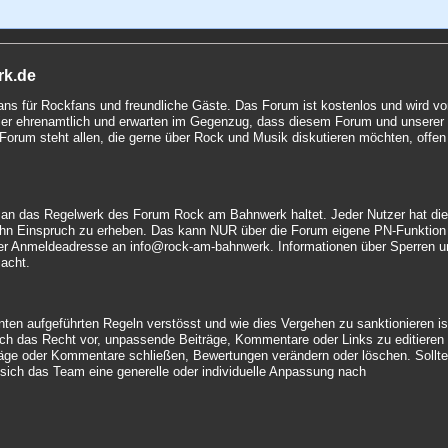
rk.de
fans für Rockfans und freundliche Gäste. Das Forum ist kostenlos und wird v
 hier ehrenamtlich und erwarten im Gegenzug, dass diesem Forum und unserer
Forum steht allen, die gerne über Rock und Musik diskutieren möchten, offen
uch an das Regelwerk des Forum Rock am Bahnwerk haltet. Jeder Nutzer hat di
hn Einspruch zu erheben. Das kann NUR über die Forum eigene PN-Funktion
t der Anmeldeadresse an info@rock-am-bahnwerk. Informationen über Sperren 
macht.
nten aufgeführten Regeln verstösst und wie dies Vergehen zu sanktionieren is
ich das Recht vor, unpassende Beiträge, Kommentare oder Links zu editieren
träge oder Kommentare schließen, Bewertungen verändern oder löschen. Sollt
t sich das Team eine generelle oder individuelle Anpassung nach