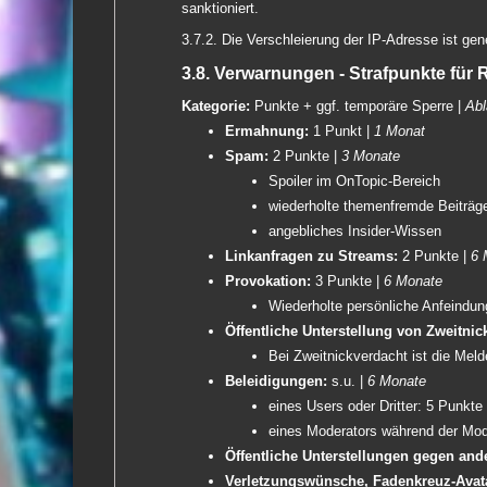
sanktioniert.
3.7.2. Die Verschleierung der IP-Adresse ist gene
3.8. Verwarnungen - Strafpunkte für
Kategorie:
Punkte + ggf. temporäre Sperre |
Abl
Ermahnung:
1 Punkt |
1 Monat
Spam:
2 Punkte |
3 Monate
Spoiler im OnTopic-Bereich
wiederholte themenfremde Beiträg
angebliches Insider-Wissen
Linkanfragen zu Streams:
2 Punkte |
6 
Provokation:
3 Punkte |
6 Monate
Wiederholte persönliche Anfeindu
Öffentliche Unterstellung von Zweitnic
Bei Zweitnickverdacht ist die Mel
Beleidigungen:
s.u. |
6 Monate
eines Users oder Dritter: 5 Punkte
eines Moderators während der Mode
Öffentliche Unterstellungen gegen and
Verletzungswünsche, Fadenkreuz-Avata