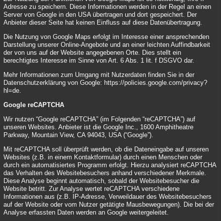
Adresse zu speichern. Diese Informationen werden in der Regel an einen
Server von Google in den USA übertragen und dort gespeichert. Der
Anbieter dieser Seite hat keinen Einfluss auf diese Datenübertragung.
Die Nutzung von Google Maps erfolgt im Interesse einer ansprechenden
Darstellung unserer Online-Angebote und an einer leichten Auffindbarkeit
der von uns auf der Website angegebenen Orte. Dies stellt ein
berechtigtes Interesse im Sinne von Art. 6 Abs. 1 lit. f DSGVO dar.
Mehr Informationen zum Umgang mit Nutzerdaten finden Sie in der
Datenschutzerklärung von Google:
https://policies.google.com/privacy?
hl=de
.
Google reCAPTCHA
Wir nutzen “Google reCAPTCHA” (im Folgenden “reCAPTCHA”) auf
unseren Websites. Anbieter ist die Google Inc., 1600 Amphitheatre
Parkway, Mountain View, CA 94043, USA (“Google”).
Mit reCAPTCHA soll überprüft werden, ob die Dateneingabe auf unseren
Websites (z.B. in einem Kontaktformular) durch einen Menschen oder
durch ein automatisiertes Programm erfolgt. Hierzu analysiert reCAPTCHA
das Verhalten des Websitebesuchers anhand verschiedener Merkmale.
Diese Analyse beginnt automatisch, sobald der Websitebesucher die
Website betritt. Zur Analyse wertet reCAPTCHA verschiedene
Informationen aus (z.B. IP-Adresse, Verweildauer des Websitebesuchers
auf der Website oder vom Nutzer getätigte Mausbewegungen). Die bei der
Analyse erfassten Daten werden an Google weitergeleitet.