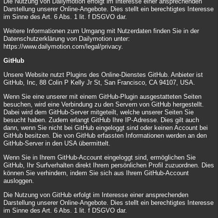
Die Nutzung von Dailymotion erfolgt im Interesse einer ansprechenden
Darstellung unserer Online-Angebote. Dies stellt ein berechtigtes Interesse
im Sinne des Art. 6 Abs. 1 lit. f DSGVO dar.
Weitere Informationen zum Umgang mit Nutzerdaten finden Sie in der
Datenschutzerklärung von Dailymotion unter:
https://www.dailymotion.com/legal/privacy
.
GitHub
Unsere Website nutzt Plugins des Online-Dienstes GitHub. Anbieter ist
GitHub, Inc, 88 Colin P Kelly Jr St, San Francisco, CA 94107, USA.
Wenn Sie eine unserer mit einem GitHub-Plugin ausgestatteten Seiten
besuchen, wird eine Verbindung zu den Servern von GitHub hergestellt.
Dabei wird dem GitHub-Server mitgeteilt, welche unserer Seiten Sie
besucht haben. Zudem erlangt GitHub Ihre IP-Adresse. Dies gilt auch
dann, wenn Sie nicht bei GitHub eingeloggt sind oder keinen Account bei
GitHub besitzen. Die von GitHub erfassten Informationen werden an den
GitHub-Server in den USA übermittelt.
Wenn Sie in Ihrem GitHub-Account eingeloggt sind, ermöglichen Sie
GitHub, Ihr Surfverhalten direkt Ihrem persönlichen Profil zuzuordnen. Dies
können Sie verhindern, indem Sie sich aus Ihrem GitHub-Account
ausloggen.
Die Nutzung von GitHub erfolgt im Interesse einer ansprechenden
Darstellung unserer Online-Angebote. Dies stellt ein berechtigtes Interesse
im Sinne des Art. 6 Abs. 1 lit. f DSGVO dar.