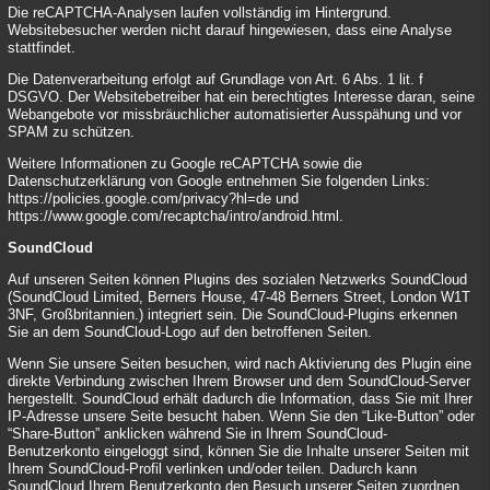
Die reCAPTCHA-Analysen laufen vollständig im Hintergrund.
Websitebesucher werden nicht darauf hingewiesen, dass eine Analyse
stattfindet.
Die Datenverarbeitung erfolgt auf Grundlage von Art. 6 Abs. 1 lit. f
DSGVO. Der Websitebetreiber hat ein berechtigtes Interesse daran, seine
Webangebote vor missbräuchlicher automatisierter Ausspähung und vor
SPAM zu schützen.
Weitere Informationen zu Google reCAPTCHA sowie die
Datenschutzerklärung von Google entnehmen Sie folgenden Links:
https://policies.google.com/privacy?hl=de
und
https://www.google.com/recaptcha/intro/android.html
.
SoundCloud
Auf unseren Seiten können Plugins des sozialen Netzwerks SoundCloud
(SoundCloud Limited, Berners House, 47-48 Berners Street, London W1T
3NF, Großbritannien.) integriert sein. Die SoundCloud-Plugins erkennen
Sie an dem SoundCloud-Logo auf den betroffenen Seiten.
Wenn Sie unsere Seiten besuchen, wird nach Aktivierung des Plugin eine
direkte Verbindung zwischen Ihrem Browser und dem SoundCloud-Server
hergestellt. SoundCloud erhält dadurch die Information, dass Sie mit Ihrer
IP-Adresse unsere Seite besucht haben. Wenn Sie den “Like-Button” oder
“Share-Button” anklicken während Sie in Ihrem SoundCloud-
Benutzerkonto eingeloggt sind, können Sie die Inhalte unserer Seiten mit
Ihrem SoundCloud-Profil verlinken und/oder teilen. Dadurch kann
SoundCloud Ihrem Benutzerkonto den Besuch unserer Seiten zuordnen.