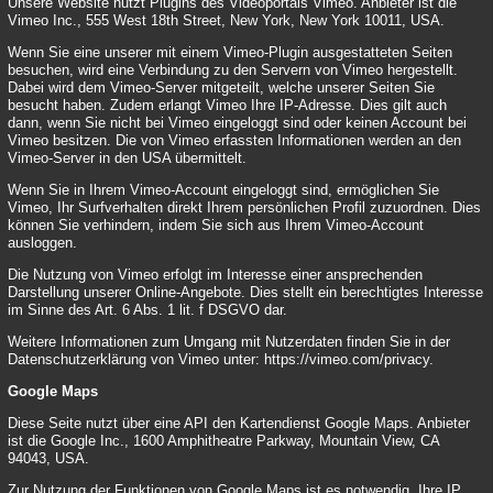
Unsere Website nutzt Plugins des Videoportals Vimeo. Anbieter ist die
Vimeo Inc., 555 West 18th Street, New York, New York 10011, USA.
Wenn Sie eine unserer mit einem Vimeo-Plugin ausgestatteten Seiten
besuchen, wird eine Verbindung zu den Servern von Vimeo hergestellt.
Dabei wird dem Vimeo-Server mitgeteilt, welche unserer Seiten Sie
besucht haben. Zudem erlangt Vimeo Ihre IP-Adresse. Dies gilt auch
dann, wenn Sie nicht bei Vimeo eingeloggt sind oder keinen Account bei
Vimeo besitzen. Die von Vimeo erfassten Informationen werden an den
Vimeo-Server in den USA übermittelt.
Wenn Sie in Ihrem Vimeo-Account eingeloggt sind, ermöglichen Sie
Vimeo, Ihr Surfverhalten direkt Ihrem persönlichen Profil zuzuordnen. Dies
können Sie verhindern, indem Sie sich aus Ihrem Vimeo-Account
ausloggen.
Die Nutzung von Vimeo erfolgt im Interesse einer ansprechenden
Darstellung unserer Online-Angebote. Dies stellt ein berechtigtes Interesse
im Sinne des Art. 6 Abs. 1 lit. f DSGVO dar.
Weitere Informationen zum Umgang mit Nutzerdaten finden Sie in der
Datenschutzerklärung von Vimeo unter:
https://vimeo.com/privacy
.
Google Maps
Diese Seite nutzt über eine API den Kartendienst Google Maps. Anbieter
ist die Google Inc., 1600 Amphitheatre Parkway, Mountain View, CA
94043, USA.
Zur Nutzung der Funktionen von Google Maps ist es notwendig, Ihre IP