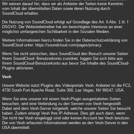
Wir weisen darauf hin, dass wir als Anbieter der Seiten keine Kenntnis
vom Inhalt der übermittelten Daten sowie deren Nutzung durch
SoundCloud erhalten.
Die Nutzung von SoundCloud erfolgt auf Grundlage des Art. 6 Abs. 1 lit. f
DSGVO. Der Websitebetreiber hat ein berechtigtes Interesse an einer
möglichst umfangreichen Sichtbarkeit in den Sozialen Medien.
Weitere Informationen hierzu finden Sie in der Datenschutzerklärung von
SoundCloud unter:
https://soundcloud.com/pages/privacy
.
Wenn Sie nicht wünschen, dass SoundCloud den Besuch unserer Seiten
Ihrem SoundCloud- Benutzerkonto zuordnet, loggen Sie sich bitte aus
Ihrem SoundCloud-Benutzerkonto aus bevor Sie Inhalte des SoundCloud-
Plugins aktivieren.
Veoh
Unsere Website nutzt Plugins des Videoportals Veoh. Anbieter ist die FC2,
4730 South Fort Apache Road, Suite 300, Las Vegas, NV 89147, USA.
Wenn Sie eine unserer mit einem Veoh-Plugin ausgestatteten Seiten
besuchen, wird eine Verbindung zu den Servern von Veoh hergestellt.
Dabei wird dem Veoh-Server mitgeteilt, welche unserer Seiten Sie besucht
haben. Zudem erlangt Veoh Ihre IP-Adresse. Dies gilt auch dann, wenn
Sie nicht bei Veoh eingeloggt sind oder keinen Account bei Veoh besitzen.
Die von Veoh erfassten Informationen werden an den Veoh-Server in den
USA übermittelt.