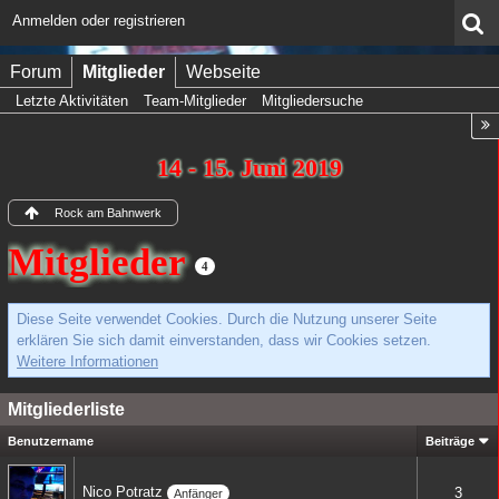
Anmelden oder registrieren
Forum
Mitglieder
Webseite
Letzte Aktivitäten
Team-Mitglieder
Mitgliedersuche
14 - 15. Juni 2019
Rock am Bahnwerk
Mitglieder
4
Diese Seite verwendet Cookies. Durch die Nutzung unserer Seite
erklären Sie sich damit einverstanden, dass wir Cookies setzen.
Weitere Informationen
Mitgliederliste
Benutzername
Beiträge
Nico Potratz
3
Anfänger