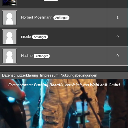
Norbert Moellmann
1
Anfänger
nicole
0
Anfänger
Nadine
0
Anfänger
Datenschutzerklärung
Impressum
Nutzungsbedingungen
Forensoftware:
Burning Board®
, entwickelt von
WoltLab® GmbH