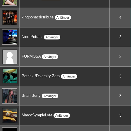
kingbonacdctribute
4
Anfänger
Nico Potratz
3
Anfänger
FORMOSA
3
Anfänger
Patrick /Diversity Zero
3
Anfänger
Brian Berry
3
Anfänger
MarcoSympleLyfe
3
Anfänger