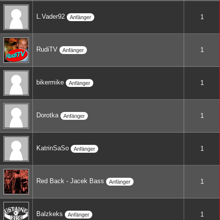
L.Vader92
1
Anfänger
RudiTV
1
Anfänger
bikermike
1
Anfänger
Dorotka
1
Anfänger
KatrinSaSo
1
Anfänger
Red Back - Jacek Bass
1
Anfänger
Balzkeks
1
Anfänger