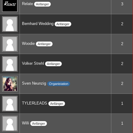
Relate
3
Anfänger
Bernhard Wedding
2
Anfänger
Woodie
2
Anfänger
Volker Strehl
2
Anfänger
Sven Neunzig
2
Organistation
TYLERLEADS
1
Anfänger
Willi
1
Anfänger