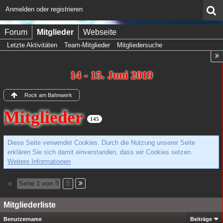
Anmelden oder registrieren
Forum
Mitglieder
Webseite
Letzte Aktivitäten
Team-Mitglieder
Mitgliedersuche
14 - 15. Juni 2019
Rock am Bahnwerk
Mitglieder
145
Diese Seite verwendet Cookies. Durch die Nutzung unserer Seite
erklären Sie sich damit einverstanden, dass wir Cookies setzen.
Weitere Informationen
Seite 1 von 5
5
Mitgliederliste
Benutzername
Beiträge