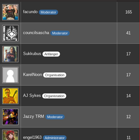
facundo
165
Moderator
councilsascha
41
Moderator
Sukkubus
17
Anfänger
KarelNoon
17
Organisation
AJ Sykes
14
Organistation
Jazzy TRM
12
Moderator
engel1963
11
Administrator