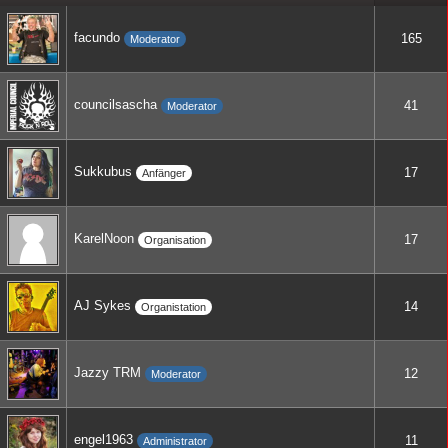
facundo
165
Moderator
councilsascha
41
Moderator
Sukkubus
17
Anfänger
KarelNoon
17
Organisation
AJ Sykes
14
Organistation
Jazzy TRM
12
Moderator
engel1963
11
Administrator