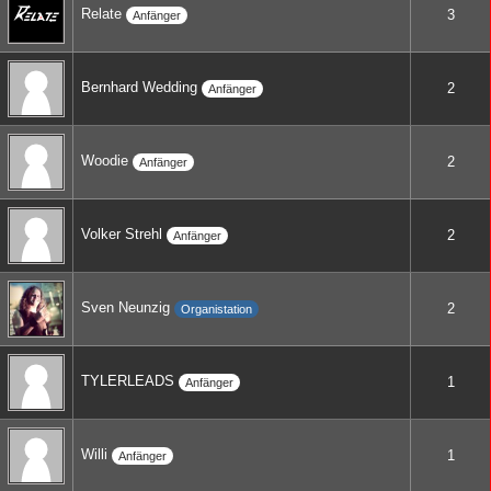
Relate
3
Anfänger
Bernhard Wedding
2
Anfänger
Woodie
2
Anfänger
Volker Strehl
2
Anfänger
Sven Neunzig
2
Organistation
TYLERLEADS
1
Anfänger
Willi
1
Anfänger