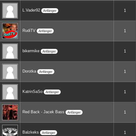
L.Vader92
1
Anfänger
RudiTV
1
Anfänger
bikermike
1
Anfänger
Dorotka
1
Anfänger
KatrinSaSo
1
Anfänger
Red Back - Jacek Bass
1
Anfänger
Balzkeks
1
Anfänger