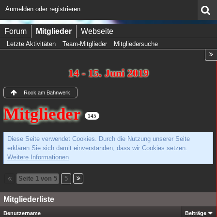
Anmelden oder registrieren
Forum
Mitglieder
Webseite
Letzte Aktivitäten
Team-Mitglieder
Mitgliedersuche
14 - 15. Juni 2019
Rock am Bahnwerk
Mitglieder
145
Diese Seite verwendet Cookies. Durch die Nutzung unserer Seite
erklären Sie sich damit einverstanden, dass wir Cookies setzen.
Weitere Informationen
Seite 1 von 5
5
Mitgliederliste
Benutzername
Beiträge