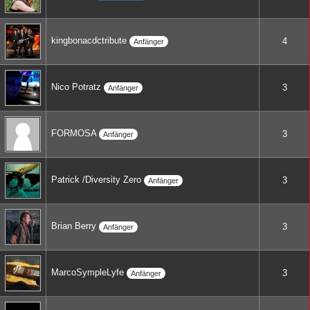
kingbonacdctribute
4
Anfänger
Nico Potratz
3
Anfänger
FORMOSA
3
Anfänger
Patrick /Diversity Zero
3
Anfänger
Brian Berry
3
Anfänger
MarcoSympleLyfe
3
Anfänger