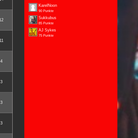
KarelNoon
90 Punkte
Sukkubus
12
85 Punkte
AJ Sykes
75 Punkte
11
4
3
3
3