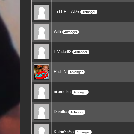
TYLERLEADS
Anfänger
Willi
Anfänger
L.Vader92
Anfänger
RudiTV
Anfänger
bikermike
Anfänger
Dorotka
Anfänger
KatrinSaSo
Anfänger