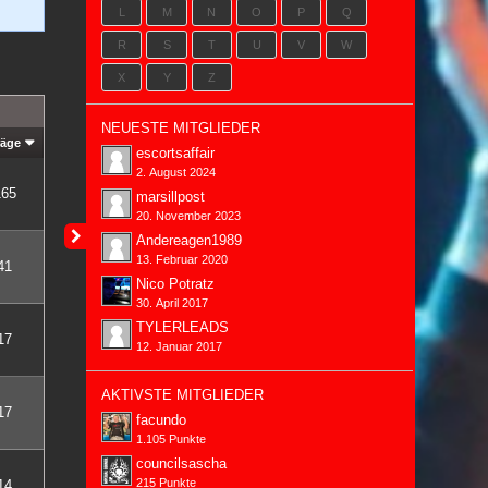
L
M
N
O
P
Q
R
S
T
U
V
W
X
Y
Z
NEUESTE MITGLIEDER
räge
escortsaffair
2. August 2024
165
marsillpost
20. November 2023
Andereagen1989
13. Februar 2020
41
Nico Potratz
30. April 2017
TYLERLEADS
17
12. Januar 2017
AKTIVSTE MITGLIEDER
17
facundo
1.105 Punkte
councilsascha
215 Punkte
14