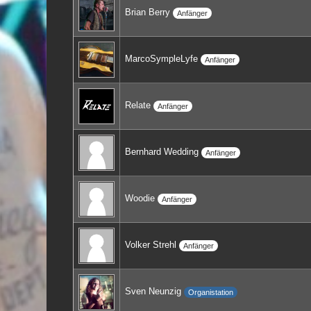
Brian Berry
Anfänger
MarcoSympleLyfe
Anfänger
Relate
Anfänger
Bernhard Wedding
Anfänger
Woodie
Anfänger
Volker Strehl
Anfänger
Sven Neunzig
Organistation