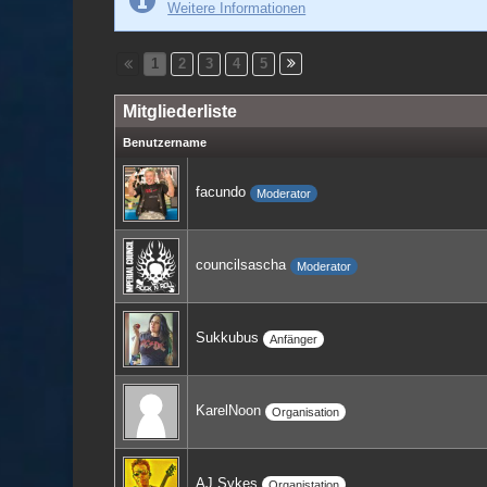
Weitere Informationen
1
2
3
4
5
Mitgliederliste
Benutzername
facundo
Moderator
councilsascha
Moderator
Sukkubus
Anfänger
KarelNoon
Organisation
AJ Sykes
Organistation