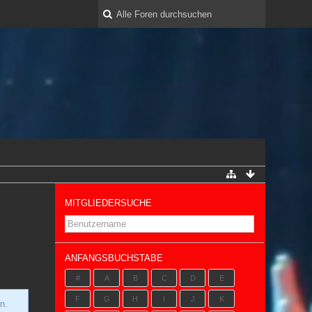
MITGLIEDERSUCHE
ANFANGSBUCHSTABE
#
A
B
C
D
E
F
G
H
I
J
K
n.