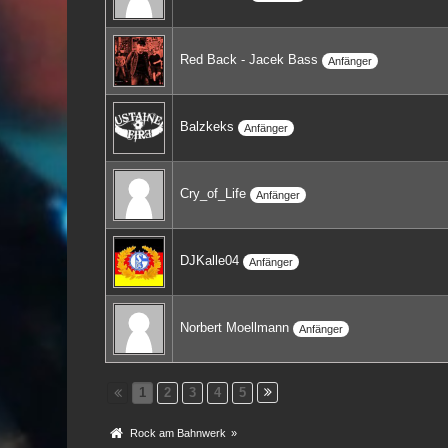
Red Back - Jacek Bass
Anfänger
Balzkeks
Anfänger
Cry_of_Life
Anfänger
DJKalle04
Anfänger
Norbert Moellmann
Anfänger
1
2
3
4
5
Rock am Bahnwerk
»