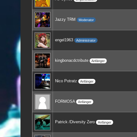
Jazzy TRM
Moderator
engel1963
Administrator
kingbonacdctribute
Anfänger
Nico Potratz
Anfänger
FORMOSA
Anfänger
Patrick /Diversity Zero
Anfänger