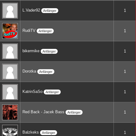
L.Vader92
1
Anfänger
RudiTV
1
Anfänger
bikermike
1
Anfänger
Dorotka
1
Anfänger
KatrinSaSo
1
Anfänger
Red Back - Jacek Bass
1
Anfänger
Balzkeks
1
Anfänger