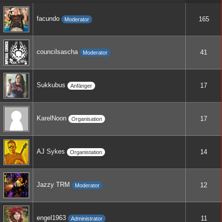
facundo
165
Moderator
councilsascha
41
Moderator
Sukkubus
17
Anfänger
KarelNoon
17
Organisation
AJ Sykes
14
Organistation
Jazzy TRM
12
Moderator
engel1963
11
Administrator