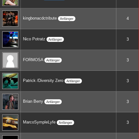
kingbonacdctribute
4
Anfänger
Nico Potratz
3
Anfänger
FORMOSA
3
Anfänger
Patrick /Diversity Zero
3
Anfänger
Brian Berry
3
Anfänger
MarcoSympleLyfe
3
Anfänger