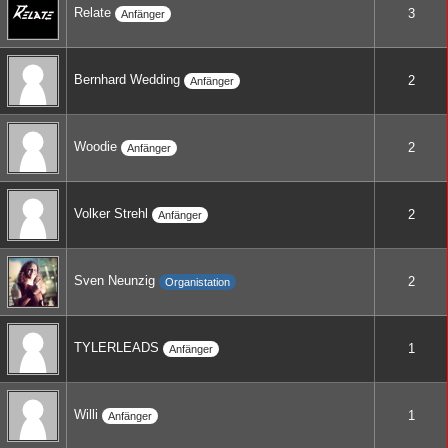
Relate
3
Anfänger
Bernhard Wedding
2
Anfänger
Woodie
2
Anfänger
Volker Strehl
2
Anfänger
Sven Neunzig
2
Organistation
TYLERLEADS
1
Anfänger
Willi
1
Anfänger