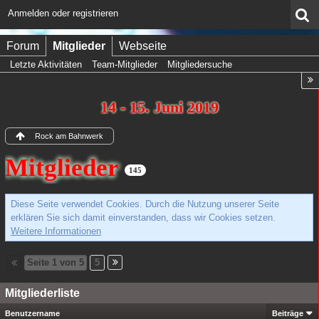
Anmelden oder registrieren
Forum
Mitglieder
Webseite
Letzte Aktivitäten
Team-Mitglieder
Mitgliedersuche
14 - 15. Juni 2019
Rock am Bahnwerk
Mitglieder
145
Diese Seite verwendet Cookies. Durch die Nutzung unserer Seite
erklären Sie sich damit einverstanden, dass wir Cookies setzen.
Weitere Informationen
Seite 1 von 5
5
Mitgliederliste
Benutzername
Beiträge