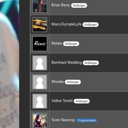
Brian Berry
Anfänger
MarcoSympleLyfe
Anfänger
Relate
Anfänger
Bernhard Wedding
Anfänger
Woodie
Anfänger
Volker Strehl
Anfänger
Sven Neunzig
Organistation