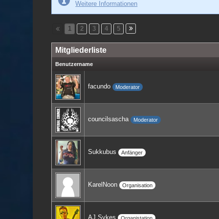
Weitere Informationen
1
2
3
4
5
Mitgliederliste
Benutzername
facundo
Moderator
councilsascha
Moderator
Sukkubus
Anfänger
KarelNoon
Organisation
AJ Sykes
Organistation