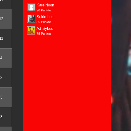
KarelNoon
90 Punkte
Sukkubus
12
85 Punkte
AJ Sykes
75 Punkte
11
4
3
3
3