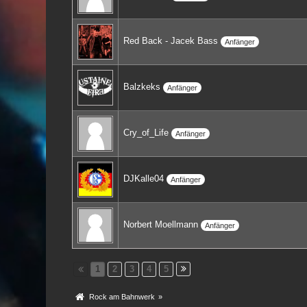
Red Back - Jacek Bass
Anfänger
Balzkeks
Anfänger
Cry_of_Life
Anfänger
DJKalle04
Anfänger
Norbert Moellmann
Anfänger
1
2
3
4
5
Rock am Bahnwerk
»