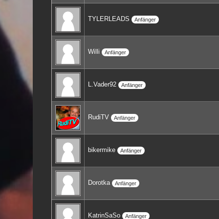
TYLERLEADS
Anfänger
Willi
Anfänger
L.Vader92
Anfänger
RudiTV
Anfänger
bikermike
Anfänger
Dorotka
Anfänger
KatrinSaSo
Anfänger