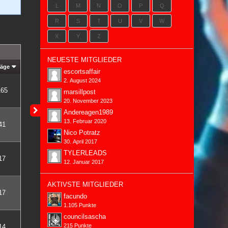
L
M
N
O
P
Q
R
S
T
U
V
W
X
Y
Z
NEUESTE MITGLIEDER
räge
escortsaffair
2. August 2024
165
marsillpost
20. November 2023
Andereagen1989
13. Februar 2020
41
Nico Potratz
30. April 2017
TYLERLEADS
17
12. Januar 2017
AKTIVSTE MITGLIEDER
17
facundo
1.105 Punkte
councilsascha
215 Punkte
14