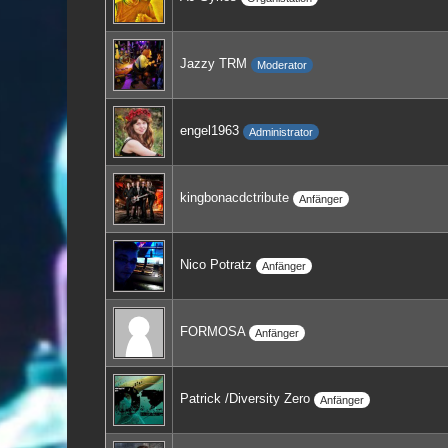
Jazzy TRM
Moderator
engel1963
Administrator
kingbonacdctribute
Anfänger
Nico Potratz
Anfänger
FORMOSA
Anfänger
Patrick /Diversity Zero
Anfänger