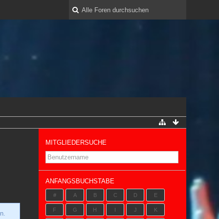
MITGLIEDERSUCHE
ANFANGSBUCHSTABE
#
A
B
C
D
E
F
G
H
I
J
K
n.