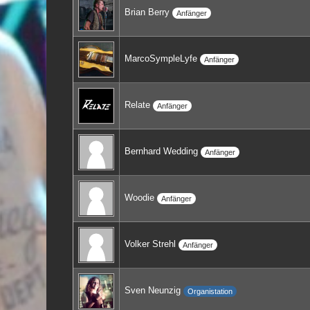
Brian Berry
Anfänger
MarcoSympleLyfe
Anfänger
Relate
Anfänger
Bernhard Wedding
Anfänger
Woodie
Anfänger
Volker Strehl
Anfänger
Sven Neunzig
Organistation