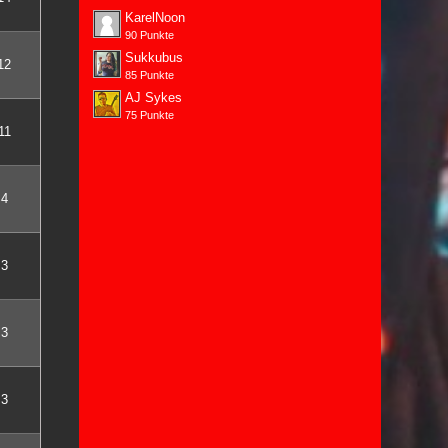
KarelNoon
90 Punkte
Sukkubus
12
85 Punkte
AJ Sykes
75 Punkte
11
4
3
3
3