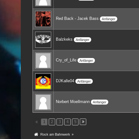
Red Back - Jacek Bass
Anfänger
Balzkeks
Anfänger
Cry_of_Life
Anfänger
DJKalle04
Anfänger
Norbert Moellmann
Anfänger
1
2
3
4
5
Rock am Bahnwerk
»