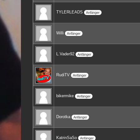
TYLERLEADS
Anfänger
Willi
Anfänger
L.Vader92
Anfänger
RudiTV
Anfänger
bikermike
Anfänger
Dorotka
Anfänger
KatrinSaSo
Anfänger