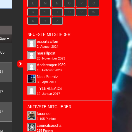
L
M
N
O
P
Q
R
S
T
U
V
W
X
Y
Z
NEUESTE MITGLIEDER
räge
escortsaffair
2. August 2024
165
marsillpost
20. November 2023
Andereagen1989
13. Februar 2020
41
Nico Potratz
30. April 2017
TYLERLEADS
17
12. Januar 2017
AKTIVSTE MITGLIEDER
17
facundo
1.105 Punkte
councilsascha
215 Punkte
14