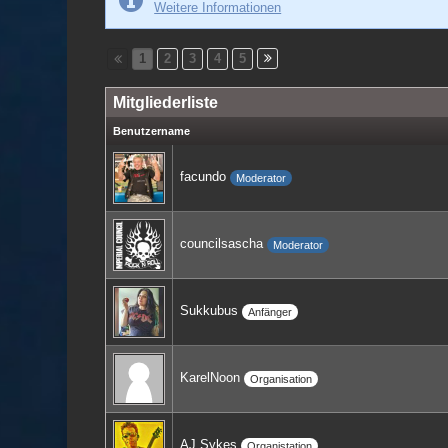
Weitere Informationen
1
2
3
4
5
Mitgliederliste
Benutzername
facundo
Moderator
councilsascha
Moderator
Sukkubus
Anfänger
KarelNoon
Organisation
AJ Sykes
Organistation