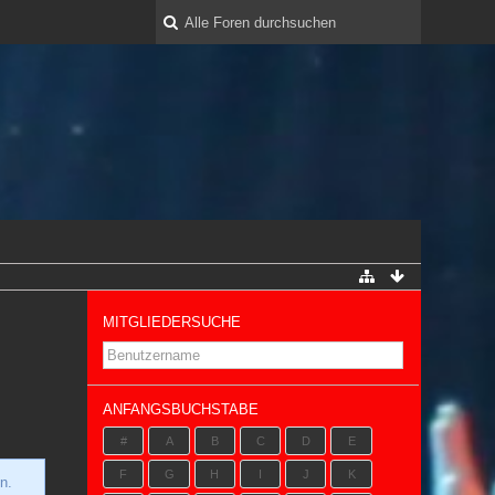
MITGLIEDERSUCHE
ANFANGSBUCHSTABE
#
A
B
C
D
E
F
G
H
I
J
K
n.