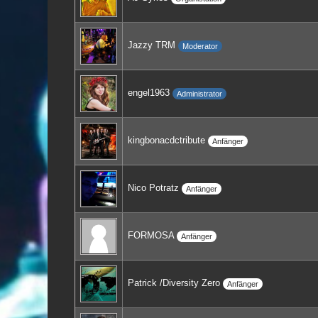
Jazzy TRM
Moderator
engel1963
Administrator
kingbonacdctribute
Anfänger
Nico Potratz
Anfänger
FORMOSA
Anfänger
Patrick /Diversity Zero
Anfänger