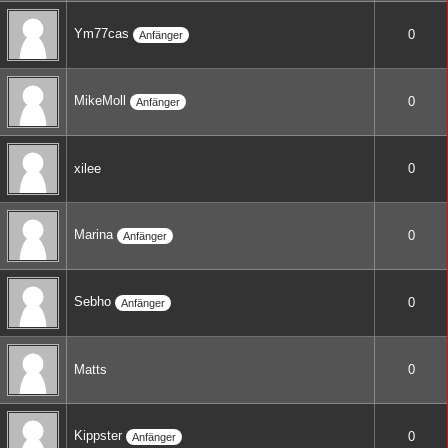
Ym77cas
0
Anfänger
MikeMoll
0
Anfänger
xilee
0
Marina
0
Anfänger
Sebho
0
Anfänger
Matts
0
Kippster
0
Anfänger