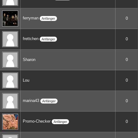
ferryman
0
Anfänger
frettchen
0
Anfänger
Sharon
0
Lou
0
marina43
0
Anfänger
Promo-Checker
0
Anfänger