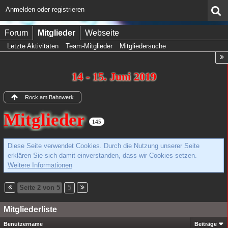
Anmelden oder registrieren
Forum
Mitglieder
Webseite
Letzte Aktivitäten
Team-Mitglieder
Mitgliedersuche
14 - 15. Juni 2019
Rock am Bahnwerk
Mitglieder
145
Diese Seite verwendet Cookies. Durch die Nutzung unserer Seite
erklären Sie sich damit einverstanden, dass wir Cookies setzen.
Weitere Informationen
Seite 2 von 5
5
Mitgliederliste
Benutzername
Beiträge