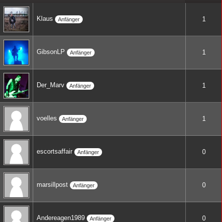
Klaus
1
Anfänger
GibsonLP
1
Anfänger
Der_Marv
1
Anfänger
voelles
1
Anfänger
escortsaffair
0
Anfänger
marsillpost
0
Anfänger
Andereagen1989
0
Anfänger