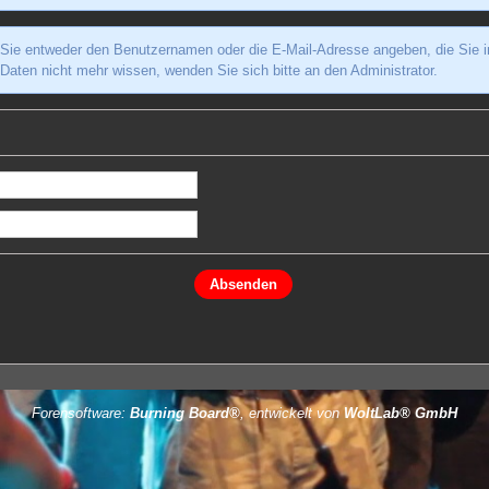
e entweder den Benutzernamen oder die E-Mail-Adresse angeben, die Sie in I
 Daten nicht mehr wissen, wenden Sie sich bitte an den Administrator.
Forensoftware:
Burning Board®
, entwickelt von
WoltLab® GmbH