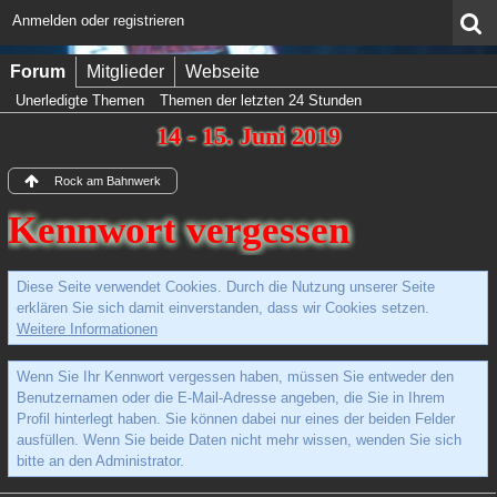
Anmelden oder registrieren
Forum
Mitglieder
Webseite
Unerledigte Themen
Themen der letzten 24 Stunden
14 - 15. Juni 2019
Rock am Bahnwerk
Kennwort vergessen
Diese Seite verwendet Cookies. Durch die Nutzung unserer Seite
erklären Sie sich damit einverstanden, dass wir Cookies setzen.
Weitere Informationen
Wenn Sie Ihr Kennwort vergessen haben, müssen Sie entweder den
Benutzernamen oder die E-Mail-Adresse angeben, die Sie in Ihrem
Profil hinterlegt haben. Sie können dabei nur eines der beiden Felder
ausfüllen. Wenn Sie beide Daten nicht mehr wissen, wenden Sie sich
bitte an den Administrator.