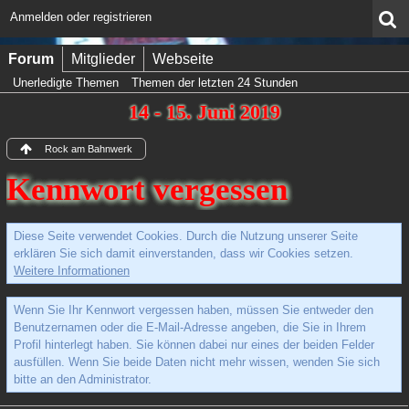
Anmelden oder registrieren
Forum
Mitglieder
Webseite
Unerledigte Themen
Themen der letzten 24 Stunden
14 - 15. Juni 2019
Rock am Bahnwerk
Kennwort vergessen
Diese Seite verwendet Cookies. Durch die Nutzung unserer Seite
erklären Sie sich damit einverstanden, dass wir Cookies setzen.
Weitere Informationen
Wenn Sie Ihr Kennwort vergessen haben, müssen Sie entweder den
Benutzernamen oder die E-Mail-Adresse angeben, die Sie in Ihrem
Profil hinterlegt haben. Sie können dabei nur eines der beiden Felder
ausfüllen. Wenn Sie beide Daten nicht mehr wissen, wenden Sie sich
bitte an den Administrator.