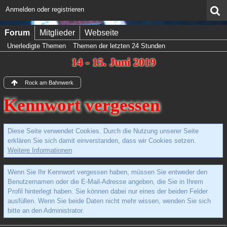
Anmelden oder registrieren
Forum
Mitglieder
Webseite
Unerledigte Themen
Themen der letzten 24 Stunden
14 - 15. Juni 2019
Rock am Bahnwerk
Kennwort vergessen
Diese Seite verwendet Cookies. Durch die Nutzung unserer Seite
erklären Sie sich damit einverstanden, dass wir Cookies setzen.
Weitere Informationen
Wenn Sie Ihr Kennwort vergessen haben, müssen Sie entweder den
Benutzernamen oder die E-Mail-Adresse angeben, die Sie in Ihrem
Profil hinterlegt haben. Sie können dabei nur eines der beiden Felder
ausfüllen. Wenn Sie beide Daten nicht mehr wissen, wenden Sie sich
bitte an den Administrator.