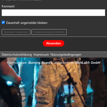
Kennwort
Dauerhaft angemeldet bleiben
Kennwort vergessen
Registrierung abschließen
Datenschutzerklärung
Impressum
Nutzungsbedingungen
Forensoftware:
Burning Board®
, entwickelt von
WoltLab® GmbH