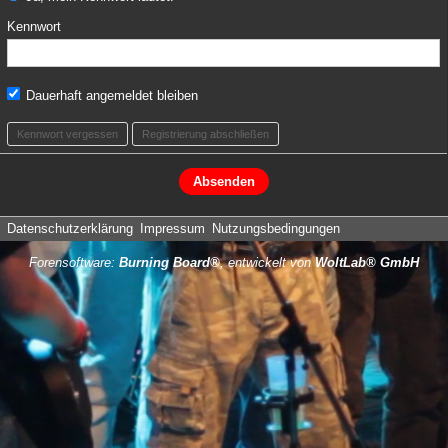
Kennwort
Dauerhaft angemeldet bleiben
Kennwort vergessen
Registrierung abschließen
Datenschutzerklärung
Impressum
Nutzungsbedingungen
Forensoftware:
Burning Board®
, entwickelt von
WoltLab® GmbH