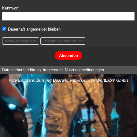
Kennwort
Dauerhaft angemeldet bleiben
Kennwort vergessen
Registrierung abschließen
Datenschutzerklärung
Impressum
Nutzungsbedingungen
Forensoftware:
Burning Board®
, entwickelt von
WoltLab® GmbH