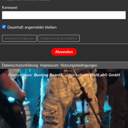
Kennwort
Dauerhaft angemeldet bleiben
Kennwort vergessen
Registrierung abschließen
Datenschutzerklärung
Impressum
Nutzungsbedingungen
Forensoftware:
Burning Board®
, entwickelt von
WoltLab® GmbH