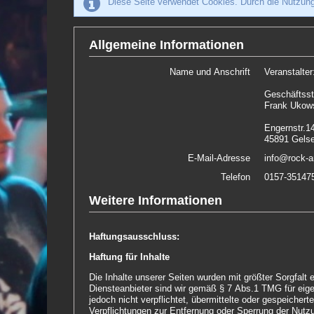
Diese Seite verwendet Cookies. Durch die Nutzung
Allgemeine Informationen
Name und Anschrift
Veranstalte
Geschäftsst
Frank Ukow
Engernstr.1
45891 Gelse
E-Mail-Adresse
info@rock-
Telefon
0157-35147
Weitere Informationen
Haftungsausschluss:
Haftung für Inhalte
Die Inhalte unserer Seiten wurden mit größter Sorgfalt erstellt. Für die Richtigkeit, Vollständigkeit und Aktualität der Inhalte können wir jedoch keine Ge
Diensteanbieter sind wir gemäß § 7 Abs.1 TMG für eigene Inhalte auf diesen Seiten nach den allgemeinen Gesetzen verantwortlich. Nach §§ 8 bis 10 TMG sind wir als Diensteanbieter
jedoch nicht verpflichtet, übermittelte oder gespeicherte fremde Informationen zu überwachen oder nach Umständen zu forschen, die auf eine rechtswidrige Tätigkeit hinweisen.
Verpflichtungen zur Entfernung oder Sperrung der Nutzung von Informationen nach den allgemeinen Gesetzen bleiben hiervon unberührt. Eine diesbezügliche Haftung ist jedoch erst ab