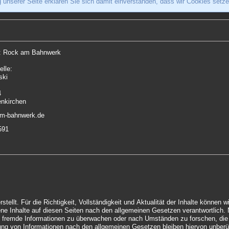
 unserer Seite erklären Sie sich damit einverstanden, dass wir Cookies setz
r: Rock am Bahnwerk
elle:
ski
4
nkirchen
am-bahnwerk.de
591
währ übernehmen. Als