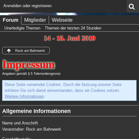
Anmelden oder registrieren
Forum
Mitglieder
Webseite
Unerledigte Themen
Themen der letzten 24 Stunden
14 - 15. Juni 2019
Rock am Bahnwerk
Impressum
Angaben gemäß § 5 Telemediengesetz
Diese Seite verwendet Cookies. Durch die Nutzung unserer Seite
erklären Sie sich damit einverstanden, dass wir Cookies setzen.
Weitere Informationen
Allgemeine Informationen
Name und Anschrift
Veranstalter: Rock am Bahnwerk