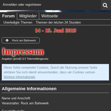
Anmelden oder registrieren
Forum
Mitglieder
Webseite
Unerledigte Themen
Themen der letzten 24 Stunden
14 - 15. Juni 2019
Rock am Bahnwerk
Impressum
Angaben gemäß § 5 Telemediengesetz
Diese Seite verwendet Cookies. Durch die Nutzung unserer Seite
erklären Sie sich damit einverstanden, dass wir Cookies setzen.
Weitere Informationen
Allgemeine Informationen
Name und Anschrift
Veranstalter: Rock am Bahnwerk