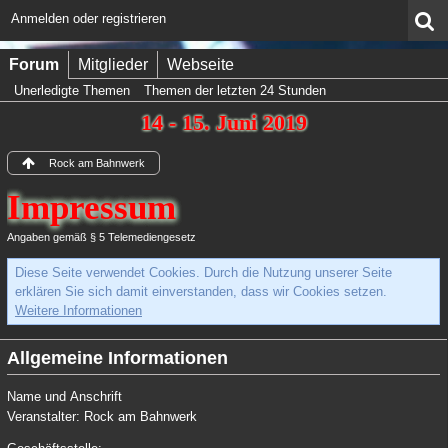
Anmelden oder registrieren
Forum
Mitglieder
Webseite
Unerledigte Themen
Themen der letzten 24 Stunden
14 - 15. Juni 2019
Rock am Bahnwerk
Impressum
Angaben gemäß § 5 Telemediengesetz
Diese Seite verwendet Cookies. Durch die Nutzung unserer Seite
erklären Sie sich damit einverstanden, dass wir Cookies setzen.
Weitere Informationen
Allgemeine Informationen
Name und Anschrift
Veranstalter: Rock am Bahnwerk