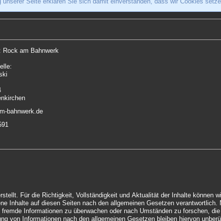
 unserer Seite erklären Sie sich damit einverstanden, dass wir Cookies setz
r: Rock am Bahnwerk
elle:
ski
4
nkirchen
am-bahnwerk.de
591
währ übernehmen. Als