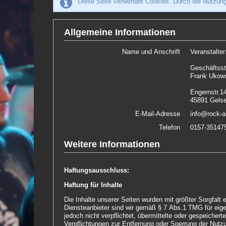
Diese Seite verwendet Cookies. Durch die Nutzung
Allgemeine Informationen
Name und Anschrift
Veranstalte
Geschäftsst
Frank Ukow
Engernstr.1
45891 Gelse
E-Mail-Adresse
info@rock-
Telefon
0157-35147
Weitere Informationen
Haftungsausschluss:
Haftung für Inhalte
Die Inhalte unserer Seiten wurden mit größter Sorgfalt erstellt. Für die Richtigkeit, Vollständigkeit und Aktualität der Inhalte können wir jedoch keine Ge
Diensteanbieter sind wir gemäß § 7 Abs.1 TMG für eigene Inhalte auf diesen Seiten nach den allgemeinen Gesetzen verantwortlich. Nach §§ 8 bis 10 TMG sind wir als Diensteanbieter
jedoch nicht verpflichtet, übermittelte oder gespeicherte fremde Informationen zu überwachen oder nach Umständen zu forschen, die auf eine rechtswidrige Tätigkeit hinweisen.
Verpflichtungen zur Entfernung oder Sperrung der Nutzung von Informationen nach den allgemeinen Gesetzen bleiben hiervon unberührt. Eine diesbezügliche Haftung ist jedoch erst ab