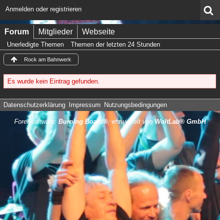
Anmelden oder registrieren
Forum
Mitglieder
Webseite
Unerledigte Themen
Themen der letzten 24 Stunden
Rock am Bahnwerk
Es wurde kein Eintrag gefunden.
Datenschutzerklärung
Impressum
Nutzungsbedingungen
Forensoftware:
Burning Board®
, entwickelt von
WoltLab® GmbH