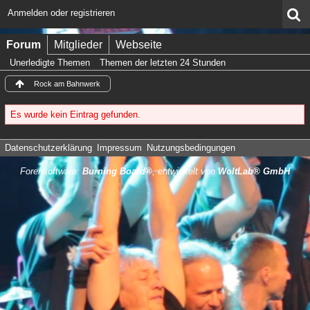
Anmelden oder registrieren
Forum
Mitglieder
Webseite
Unerledigte Themen
Themen der letzten 24 Stunden
Rock am Bahnwerk
Es wurde kein Eintrag gefunden.
Datenschutzerklärung
Impressum
Nutzungsbedingungen
Forensoftware:
Burning Board®
, entwickelt von
WoltLab® GmbH