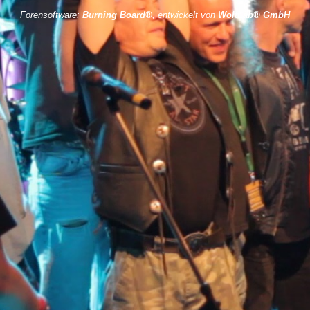
Forensoftware:
Burning Board®
, entwickelt von
WoltLab® GmbH