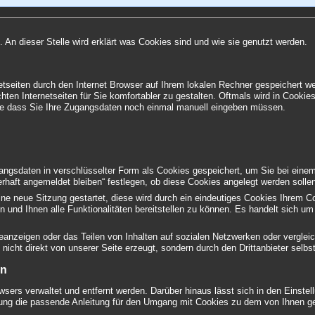
. An dieser Stelle wird erklärt was Cookies sind und wie sie genutzt werden.
netseiten durch den Internet Browser auf Ihrem lokalen Rechner gespeichert we
en Internetseiten für Sie komfortabler zu gestalten. Oftmals wird in Cookies
ne dass Sie Ihre Zugangsdaten noch einmal manuell eingeben müssen.
gsdaten in verschlüsselter Form als Cookies gespeichert, um Sie bei einem
rhaft angemeldet bleiben“ festlegen, ob diese Cookies angelegt werden solle
eine neue Sitzung gestartet, diese wird durch ein eindeutiges Cookies Ihrem 
n und Ihnen alle Funktionalitäten bereitstellen zu können. Es handelt sich 
eanzeigen oder das Teilen von Inhalten auf sozialen Netzwerken oder verglei
icht direkt von unserer Seite erzeugt, sondern durch den Drittanbieter selbst
en
wsers verwaltet und entfernt werden. Darüber hinaus lässt sich in den Einst
stung die passende Anleitung für den Umgang mit Cookies zu dem von Ihnen ge