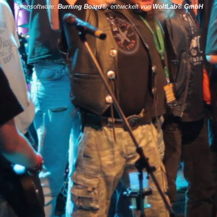
Forensoftware:
Burning Board®
, entwickelt von
WoltLab® GmbH