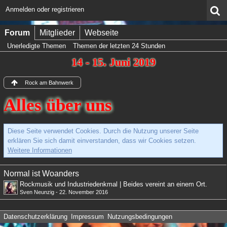
Anmelden oder registrieren
Forum
Mitglieder
Webseite
Unerledigte Themen
Themen der letzten 24 Stunden
14 - 15. Juni 2019
Rock am Bahnwerk
Alles über uns
Diese Seite verwendet Cookies. Durch die Nutzung unserer Seite
erklären Sie sich damit einverstanden, dass wir Cookies setzen.
Weitere Informationen
Normal ist Woanders
Rockmusik und Industriedenkmal | Beides vereint an einem Ort.
Sven Neunzig
-
22. November 2016
Datenschutzerklärung
Impressum
Nutzungsbedingungen