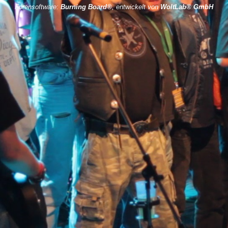
Forensoftware:
Burning Board®
, entwickelt von
WoltLab® GmbH