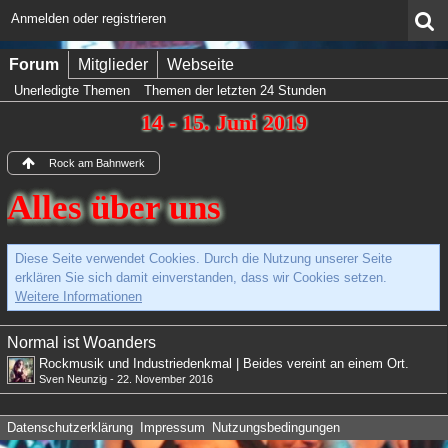
Anmelden oder registrieren
Forum
Mitglieder
Webseite
Unerledigte Themen
Themen der letzten 24 Stunden
14 - 15. Juni 2019
Rock am Bahnwerk
Alles über uns
Diese Seite verwendet Cookies. Durch die Nutzung unserer Seite
erklären Sie sich damit einverstanden, dass wir Cookies setzen.
Weitere Informationen
Normal ist Woanders
Rockmusik und Industriedenkmal | Beides vereint an einem Ort.
Sven Neunzig
-
22. November 2016
Datenschutzerklärung
Impressum
Nutzungsbedingungen