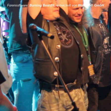
Forensoftware:
Burning Board®
, entwickelt von
WoltLab® GmbH