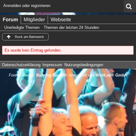
Anmelden oder registrieren
Forum
Mitglieder
Webseite
Unerledigte Themen
Themen der letzten 24 Stunden
Rock am Bahnwerk
Es wurde kein Eintrag gefunden.
Datenschutzerklärung
Impressum
Nutzungsbedingungen
Forensoftware:
Burning Board®
, entwickelt von
WoltLab® GmbH