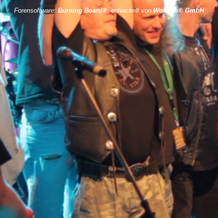
Forensoftware:
Burning Board®
, entwickelt von
WoltLab® GmbH