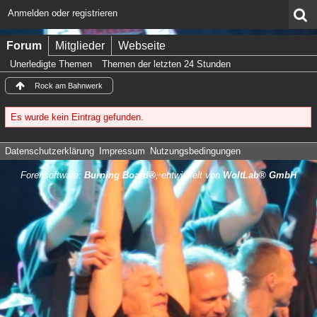
Anmelden oder registrieren
Forum
Mitglieder
Webseite
Unerledigte Themen
Themen der letzten 24 Stunden
Rock am Bahnwerk
Es wurde kein Eintrag gefunden.
Datenschutzerklärung
Impressum
Nutzungsbedingungen
Forensoftware:
Burning Board®
, entwickelt von
WoltLab® GmbH