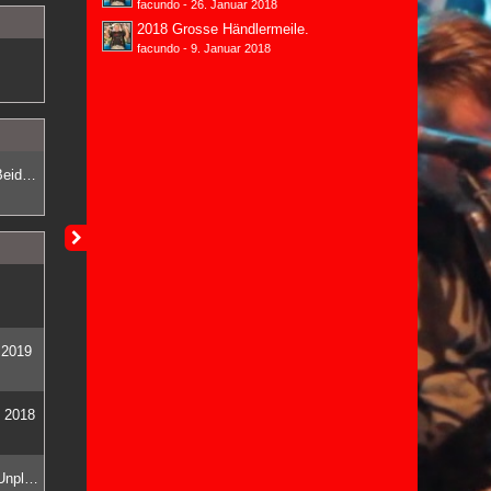
facundo
-
26. Januar 2018
2018 Grosse Händlermeile.
facundo
-
9. Januar 2018
Rockmusik und Industriedenkmal | Beides vereint an einem Ort.
 2019
l 2018
Noch mehr Rock & Roll und Bands Unplugged in den Umbau Phasen