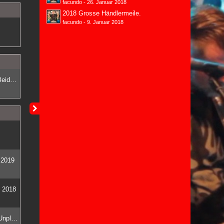
facundo
-
26. Januar 2018
2018 Grosse Händlermeile.
facundo
-
9. Januar 2018
Rockmusik und Industriedenkmal | Beides vereint an einem Ort.
 2019
l 2018
Noch mehr Rock & Roll und Bands Unplugged in den Umbau Phasen