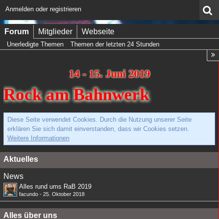
Anmelden oder registrieren
Forum
Mitglieder
Webseite
Unerledigte Themen
Themen der letzten 24 Stunden
14 - 15. Juni 2019
Rock am Bahnwerk
Diese Seite verwendet Cookies. Durch die Nutzung unserer Seite
erklären Sie sich damit einverstanden, dass wir Cookies setzen.
Weitere Informationen
Aktuelles
News
Alles rund ums RaB 2019
facundo
-
25. Oktober 2018
Alles über uns