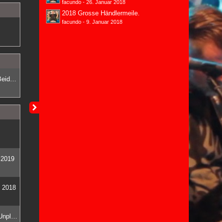
facundo
-
26. Januar 2018
2018 Grosse Händlermeile.
facundo
-
9. Januar 2018
Rockmusik und Industriedenkmal | Beides vereint an einem Ort.
 2019
l 2018
Noch mehr Rock & Roll und Bands Unplugged in den Umbau Phasen