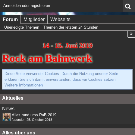
Anmelden oder registrieren
Forum
Mitglieder
Webseite
Unerledigte Themen
Themen der letzten 24 Stunden
14 - 15. Juni 2019
Rock am Bahnwerk
Diese Seite verwendet Cookies. Durch die Nutzung unserer Seite
erklären Sie sich damit einverstanden, dass wir Cookies setzen.
Weitere Informationen
Aktuelles
News
Alles rund ums RaB 2019
facundo
-
25. Oktober 2018
Alles über uns