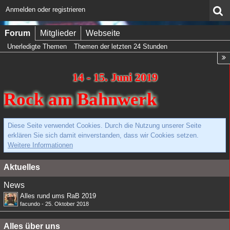
Anmelden oder registrieren
Forum
Mitglieder
Webseite
Unerledigte Themen
Themen der letzten 24 Stunden
14 - 15. Juni 2019
Rock am Bahnwerk
Diese Seite verwendet Cookies. Durch die Nutzung unserer Seite
erklären Sie sich damit einverstanden, dass wir Cookies setzen.
Weitere Informationen
Aktuelles
News
Alles rund ums RaB 2019
facundo
-
25. Oktober 2018
Alles über uns