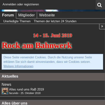
Anmelden oder registrieren
Forum
Mitglieder
Webseite
Unerledigte Themen
Themen der letzten 24 Stunden
14 - 15. Juni 2019
Rock am Bahnwerk
Diese Seite verwendet Cookies. Durch die Nutzung unserer Seite
erklären Sie sich damit einverstanden, dass wir Cookies setzen.
Weitere Informationen
Aktuelles
News
Alles rund ums RaB 2019
facundo
-
25. Oktober 2018
Alles über uns