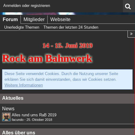
Anmelden oder registrieren
Forum
Mitglieder
Webseite
Unerledigte Themen
Themen der letzten 24 Stunden
14 - 15. Juni 2019
Rock am Bahnwerk
Diese Seite verwendet Cookies. Durch die Nutzung unserer Seite
erklären Sie sich damit einverstanden, dass wir Cookies setzen.
Weitere Informationen
Aktuelles
News
Alles rund ums RaB 2019
facundo
-
25. Oktober 2018
Alles über uns